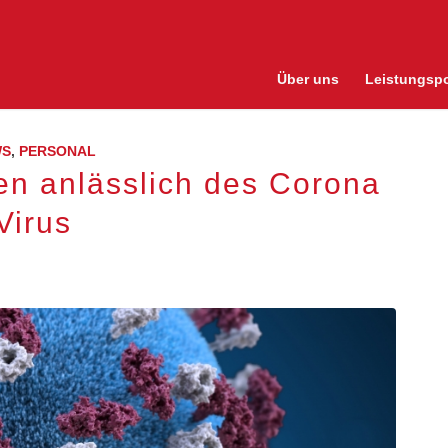
Über uns
Leistungspo
WS
,
PERSONAL
nen anlässlich des Corona
Virus