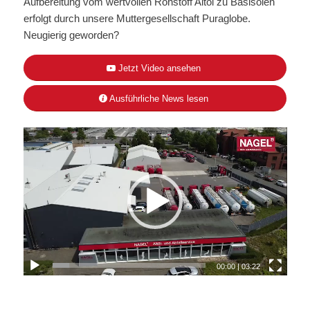
Aufbereitung vom wertvollen Rohstoff Altöl zu Basisölen
erfolgt durch unsere Muttergesellschaft Puraglobe.
Neugierig geworden?
Jetzt Video ansehen
Ausführliche News lesen
00:00
|
03:22