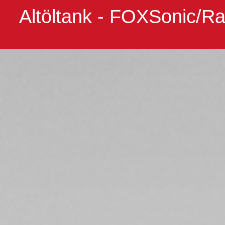
Altöltank - FOXSonic/R